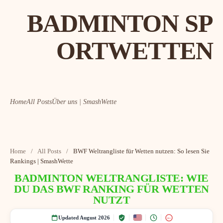
BADMINTON SP
ORTWETTEN
Home
All Posts
Über uns | SmashWette
Home
/
All Posts
/
BWF Weltrangliste für Wetten nutzen: So lesen Sie
Rankings | SmashWette
BADMINTON WELTRANGLISTE: WIE
DU DAS BWF RANKING FÜR WETTEN
NUTZT
Updated August 2026
18+