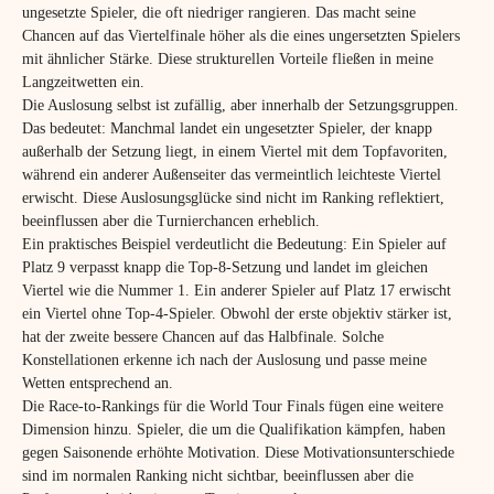
ungesetzte Spieler, die oft niedriger rangieren. Das macht seine
Chancen auf das Viertelfinale höher als die eines ungersetzten Spielers
mit ähnlicher Stärke. Diese strukturellen Vorteile fließen in meine
Langzeitwetten ein.
Die Auslosung selbst ist zufällig, aber innerhalb der Setzungsgruppen.
Das bedeutet: Manchmal landet ein ungesetzter Spieler, der knapp
außerhalb der Setzung liegt, in einem Viertel mit dem Topfavoriten,
während ein anderer Außenseiter das vermeintlich leichteste Viertel
erwischt. Diese Auslosungsglücke sind nicht im Ranking reflektiert,
beeinflussen aber die Turnierchancen erheblich.
Ein praktisches Beispiel verdeutlicht die Bedeutung: Ein Spieler auf
Platz 9 verpasst knapp die Top-8-Setzung und landet im gleichen
Viertel wie die Nummer 1. Ein anderer Spieler auf Platz 17 erwischt
ein Viertel ohne Top-4-Spieler. Obwohl der erste objektiv stärker ist,
hat der zweite bessere Chancen auf das Halbfinale. Solche
Konstellationen erkenne ich nach der Auslosung und passe meine
Wetten entsprechend an.
Die Race-to-Rankings für die World Tour Finals fügen eine weitere
Dimension hinzu. Spieler, die um die Qualifikation kämpfen, haben
gegen Saisonende erhöhte Motivation. Diese Motivationsunterschiede
sind im normalen Ranking nicht sichtbar, beeinflussen aber die