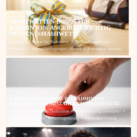
SPORTWETTEN-BONUS FÜR
BADMINTON: ANGEBOTE RICHTIG
NUTZEN | SMASHWETTE
Sportwetten-Bonus für Badminton ✓ Willkommensbonus
verstehen ✓ Umsatzbedingungen checken ✓ Freiwetten sinnvoll
einsetzen → So…
CASH-OUT-STRATEGIE BEI BADMINTON
WETTEN: WANN AUSZAHLEN? | SMASHWETTE
Cash-Out-Strategie bei Badminton ✓ Wann vorzeitig auszahlen? ✓
Gewinnmitnahme vs. Verlustbegrenzung ✓ Optimales Timing →…