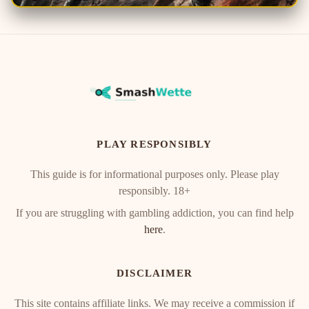
PLAY RESPONSIBLY
This guide is for informational purposes only. Please play
responsibly. 18+
If you are struggling with gambling addiction, you can find help
here
.
DISCLAIMER
This site contains affiliate links. We may receive a commission if