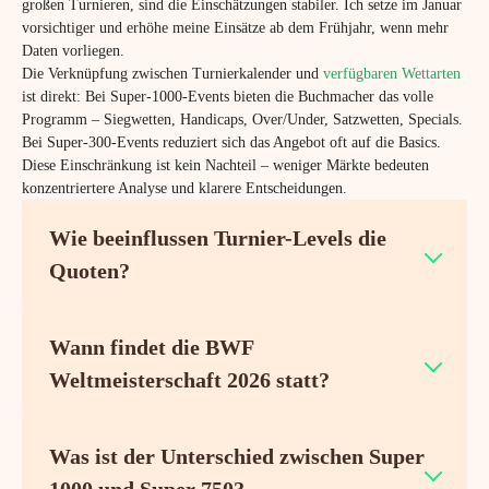
großen Turnieren, sind die Einschätzungen stabiler. Ich setze im Januar
vorsichtiger und erhöhe meine Einsätze ab dem Frühjahr, wenn mehr
Daten vorliegen.
Die Verknüpfung zwischen Turnierkalender und
verfügbaren Wettarten
ist direkt: Bei Super-1000-Events bieten die Buchmacher das volle
Programm – Siegwetten, Handicaps, Over/Under, Satzwetten, Specials.
Bei Super-300-Events reduziert sich das Angebot oft auf die Basics.
Diese Einschränkung ist kein Nachteil – weniger Märkte bedeuten
konzentriertere Analyse und klarere Entscheidungen.
Wie beeinflussen Turnier-Levels die
Quoten?
Wann findet die BWF
Weltmeisterschaft 2026 statt?
Was ist der Unterschied zwischen Super