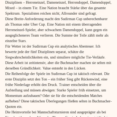
Disziplinen – Herreneinzel, Dameneinzel, Herrendoppel, Damendoppel,
Mixed – in einem Tie. Eine Nation braucht Stärke über das gesamte
Spektrum. Spezialisten reichen nicht; Allrounder sind gefragt.
Diese Breite-Anforderung macht den Sudirman Cup unberechenbarer
als Thomas oder Uber Cup. Eine Nation mit einem überragenden
Herreneinzel-Spieler, aber schwachem Damendoppel, kann gegen ein
ausgeglicheneres Team verlieren. Die Summe der Teile zählt mehr als
einzelne Stars.
Für Wetter ist der Sudirman Cup ein analytisches Abenteuer. Ich
bewerte jede der fünf Disziplinen separat, schätze die
Siegwahrscheinlichkeiten ein, und simuliere mögliche Tie-Verläufe.
Diese Arbeit ist zeitintensiv, aber die Buchmacher machen sie selten mit
derselben Gründlichkeit. Value entsteht in den Lücken.
Die Reihenfolge der Spiele im Sudirman Cup ist taktisch relevant. Die
erste Disziplin setzt den Ton – ein früher Sieg gibt Rückenwind, eine
frühe Niederlage erhöht den Druck. Trainer entscheiden über die
Aufstellung und müssen abwägen: Starke Spieler früh einsetzen, um
Momentum aufzubauen? Oder sie für die entscheidenden Matches
aufheben? Diese taktischen Überlegungen fließen selten in Buchmacher-
Quoten ein.
Die Heimvorteile bei Mannschaftsturnieren sind ausgeprägter als bei