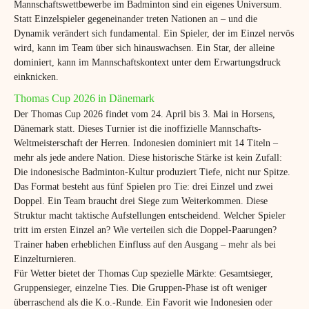
Mannschaftswettbewerbe im Badminton sind ein eigenes Universum.
Statt Einzelspieler gegeneinander treten Nationen an – und die
Dynamik verändert sich fundamental. Ein Spieler, der im Einzel nervös
wird, kann im Team über sich hinauswachsen. Ein Star, der alleine
dominiert, kann im Mannschaftskontext unter dem Erwartungsdruck
einknicken.
Thomas Cup 2026 in Dänemark
Der Thomas Cup 2026 findet vom 24. April bis 3. Mai in Horsens,
Dänemark statt. Dieses Turnier ist die inoffizielle Mannschafts-
Weltmeisterschaft der Herren. Indonesien dominiert mit 14 Titeln –
mehr als jede andere Nation. Diese historische Stärke ist kein Zufall:
Die indonesische Badminton-Kultur produziert Tiefe, nicht nur Spitze.
Das Format besteht aus fünf Spielen pro Tie: drei Einzel und zwei
Doppel. Ein Team braucht drei Siege zum Weiterkommen. Diese
Struktur macht taktische Aufstellungen entscheidend. Welcher Spieler
tritt im ersten Einzel an? Wie verteilen sich die Doppel-Paarungen?
Trainer haben erheblichen Einfluss auf den Ausgang – mehr als bei
Einzelturnieren.
Für Wetter bietet der Thomas Cup spezielle Märkte: Gesamtsieger,
Gruppensieger, einzelne Ties. Die Gruppen-Phase ist oft weniger
überraschend als die K.o.-Runde. Ein Favorit wie Indonesien oder