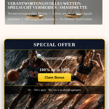
VERANTWORTUNGSVOLLES WETTEN:
|
SPIELSUCHT VERMEIDEN | SMASHWETTE
Verantwortungsvolles Wetten ✓ Limits setzen ✓ Warnsignale
O
erkennen ✓ Hilfsangebote kennen → So bleiben Sportwetten…
B
W
G
t
SPECIAL OFFER
S
p
100% up to 100$
S
A
Claim Bonus
S
18+ · T&Cs apply · This site is an affiliate aggregator.
w
S