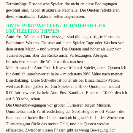
Terminfolge. Europäische Spieler, die nicht an diese Bedingungen
gewöhnt sind, haben strukturelle Nachteile. Die Quoten reflektieren
diese klimatischen Faktoren selten angemessen.
ANTE-POST-WETTEN: TURNIERSIEGER
FRÜHZEITIG TIPPEN
Ante-Post-Wetten auf Turniersieger sind die langfristigste Form des
Badminton-Wettens. Du setzt auf einen Spieler Tage oder Wochen vor
dem ersten Match – und wartest. Die Quoten sind höher als kurz vor
Turnierbeginn, aber das Risiko auch: Verletzungen, Absagen,
Formkrisen können die Wette wertlos machen.
Mein Ansatz für Ante-Post: Ich setze früh auf Spieler, deren Quoten ich
für deutlich unterbewertet halte – mindestens 20% Value nach meiner
Einschätzung. Diese Schwelle ist höher als bei Einzelmatch-Wetten,
weil das Risiko größer ist. Ein Spieler mit 10.00-Quote, den ich auf
8.00 fair bewerte, ist kein Ante-Post-Kandidat. Einer mit 10.00, den ich
auf 6.00 sehe, schon.
Die Quotenbewegungen vor großen Turnieren folgen Mustern.
Unmittelbar nach Veröffentlichung der Setzliste gibt es oft Value – die
Buchmacher haben ihre Linien noch nicht geschärft. In der Woche vor
Turnierbeginn fließt das meiste Geld, und die Quoten werden
effizienter. Zwischen diesen Phasen gibt es wenig Bewegung. Ich