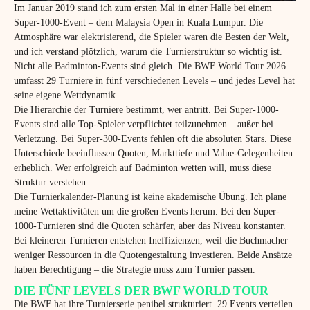
Im Januar 2019 stand ich zum ersten Mal in einer Halle bei einem
Super-1000-Event – dem Malaysia Open in Kuala Lumpur. Die
Atmosphäre war elektrisierend, die Spieler waren die Besten der Welt,
und ich verstand plötzlich, warum die Turnierstruktur so wichtig ist.
Nicht alle Badminton-Events sind gleich. Die BWF World Tour 2026
umfasst 29 Turniere in fünf verschiedenen Levels – und jedes Level hat
seine eigene Wettdynamik.
Die Hierarchie der Turniere bestimmt, wer antritt. Bei Super-1000-
Events sind alle Top-Spieler verpflichtet teilzunehmen – außer bei
Verletzung. Bei Super-300-Events fehlen oft die absoluten Stars. Diese
Unterschiede beeinflussen Quoten, Markttiefe und Value-Gelegenheiten
erheblich. Wer erfolgreich auf Badminton wetten will, muss diese
Struktur verstehen.
Die Turnierkalender-Planung ist keine akademische Übung. Ich plane
meine Wettaktivitäten um die großen Events herum. Bei den Super-
1000-Turnieren sind die Quoten schärfer, aber das Niveau konstanter.
Bei kleineren Turnieren entstehen Ineffizienzen, weil die Buchmacher
weniger Ressourcen in die Quotengestaltung investieren. Beide Ansätze
haben Berechtigung – die Strategie muss zum Turnier passen.
DIE FÜNF LEVELS DER BWF WORLD TOUR
Die BWF hat ihre Turnierserie penibel strukturiert. 29 Events verteilen