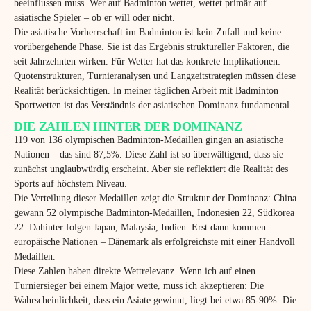
beeinflussen muss. Wer auf Badminton wettet, wettet primär auf
asiatische Spieler – ob er will oder nicht.
Die asiatische Vorherrschaft im Badminton ist kein Zufall und keine
vorübergehende Phase. Sie ist das Ergebnis struktureller Faktoren, die
seit Jahrzehnten wirken. Für Wetter hat das konkrete Implikationen:
Quotenstrukturen, Turnieranalysen und Langzeitstrategien müssen diese
Realität berücksichtigen. In meiner täglichen Arbeit mit Badminton
Sportwetten ist das Verständnis der asiatischen Dominanz fundamental.
DIE ZAHLEN HINTER DER DOMINANZ
119 von 136 olympischen Badminton-Medaillen gingen an asiatische
Nationen – das sind 87,5%. Diese Zahl ist so überwältigend, dass sie
zunächst unglaubwürdig erscheint. Aber sie reflektiert die Realität des
Sports auf höchstem Niveau.
Die Verteilung dieser Medaillen zeigt die Struktur der Dominanz: China
gewann 52 olympische Badminton-Medaillen, Indonesien 22, Südkorea
22. Dahinter folgen Japan, Malaysia, Indien. Erst dann kommen
europäische Nationen – Dänemark als erfolgreichste mit einer Handvoll
Medaillen.
Diese Zahlen haben direkte Wettrelevanz. Wenn ich auf einen
Turniersieger bei einem Major wette, muss ich akzeptieren: Die
Wahrscheinlichkeit, dass ein Asiate gewinnt, liegt bei etwa 85-90%. Die