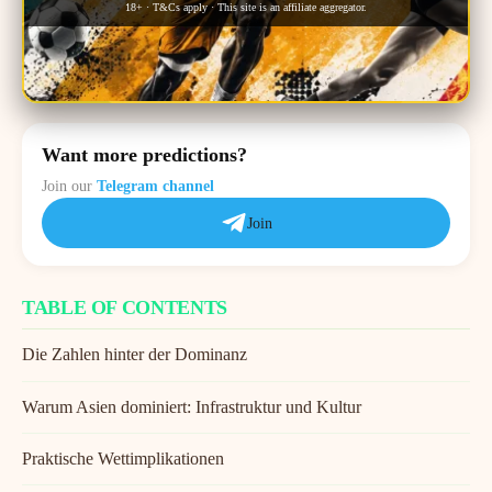
18+ · T&Cs apply · This site is an affiliate aggregator.
Want more predictions?
Join our
Telegram channel
Join
TABLE OF CONTENTS
Die Zahlen hinter der Dominanz
Warum Asien dominiert: Infrastruktur und Kultur
Praktische Wettimplikationen