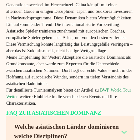
Generationenwechsel im Herreneinzel. China kämpft mit einer
alternden Garde in einigen Disziplinen. Japan und Südkorea investieren
in Nachwuchsprogramme. Diese Dynamiken bieten Wettmöglichkeiten.
Ein aufkommender Trend: Die internationalisierte Vorbereitung.
Asiatische Spieler trainieren zunehmend mit europäischen Coaches,
europäische Spieler gehen nach Asien, um von den besten zu lernen.
Diese Vermischung könnte langfristig das Leistungsgefälle verringern –
aber das ist Zukunftsmusik, nicht heutige Wettgrundlage.
Meine Empfehlung für Wetter: Akzeptiere die asiatische Dominanz als
Grundkonstante, aber werde zum Experten für die Unterschiede
zwischen asiatischen Nationen. Dort liegt der echte Value – nicht in der
Hoffnung auf europäische Wunder, sondern im tiefen Verständnis des
asiatischen Badmintons.
Für detaillierte Turnieranalysen bietet der Artikel zu
BWF World Tour
Wetten
weitere Einblicke in die verschiedenen Events und ihre
Charakteristiken.
FAQ ZUR ASIATISCHEN DOMINANZ
Welche asiatischen Länder dominieren
welche Disziplinen?